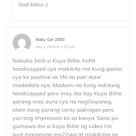
God bless:-)
Baby Girl 2000
July 3, 2016 at 1:53 pm
Nakaka bilib si Kuya Billie. Kahit
handicapped cya makikita mo kung gaano
cya ka positive sa life na pati ikaw
madadala nya. Madami na kong nakitang
handicapped pero may iba kay Kuya Billie,
parang may aura cya na nagliliwanag,
alam kong parang corny pakingan pero
yun ang impression ko sa kanya. Sana po
gumawa din si kuya Billie ng video I’m
sure maraming ma22wa at makikinig sa