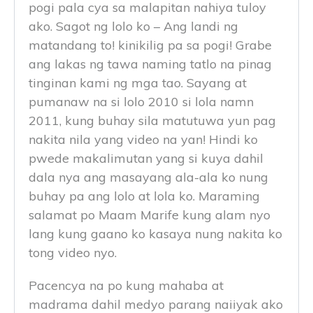
pogi pala cya sa malapitan nahiya tuloy
ako. Sagot ng lolo ko – Ang landi ng
matandang to! kinikilig pa sa pogi! Grabe
ang lakas ng tawa naming tatlo na pinag
tinginan kami ng mga tao. Sayang at
pumanaw na si lolo 2010 si lola namn
2011, kung buhay sila matutuwa yun pag
nakita nila yang video na yan! Hindi ko
pwede makalimutan yang si kuya dahil
dala nya ang masayang ala-ala ko nung
buhay pa ang lolo at lola ko. Maraming
salamat po Maam Marife kung alam nyo
lang kung gaano ko kasaya nung nakita ko
tong video nyo.
Pacencya na po kung mahaba at
madrama dahil medyo parang naiiyak ako