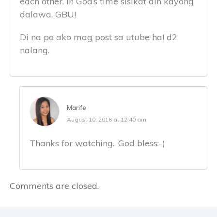
each other. In God’s time sisikat din kayong
dalawa. GBU!
Di na po ako mag post sa utube ha! d2
nalang.
Marife
August 10, 2016 at 12:40 am
Thanks for watching.. God bless:-)
Comments are closed.