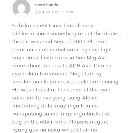
team honda
July 4, 2016 at 2:30 pm
Sabi ko na eh! I saw him already . . .
I’d like to share something about this dude. I
think it was mid Sept of 2003 Pls read:
I was on a cab inabot kami ng stop light
kaya naka-hinto kami sa San Mig Ave
were about to cross to ADB Ave. Dun ko
cya nakita tumatawid. Nag start ng
umulan nun kaya most people are running.
He was almost at the center of the road
kaso nakita nya yung isang Ale na
madaming dala, may mga tela na
nakapatong sa ulo, may mga basket at
bag on the other hand. Napansin cguro
nyang guy na naka wheelchair na