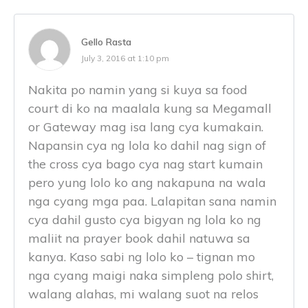
Gello Rasta
July 3, 2016 at 1:10 pm
Nakita po namin yang si kuya sa food
court di ko na maalala kung sa Megamall
or Gateway mag isa lang cya kumakain.
Napansin cya ng lola ko dahil nag sign of
the cross cya bago cya nag start kumain
pero yung lolo ko ang nakapuna na wala
nga cyang mga paa. Lalapitan sana namin
cya dahil gusto cya bigyan ng lola ko ng
maliit na prayer book dahil natuwa sa
kanya. Kaso sabi ng lolo ko – tignan mo
nga cyang maigi naka simpleng polo shirt,
walang alahas, mi walang suot na relos