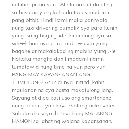
nahihirapn na yung Ale lumakad dahil nga
sa basa na yung kalsada tapos madami
pang bitbit. Hindi kami maka paniwala
nung taxi driver ng bumalik cya para kunin
yung isang bag ng Ale, kinandong nya sa
wheelchair nya para mabawasan yung
bagahe at makalakad ng mabilis yung Ale.
Nakaka mangha dahil madami namn
tumatawid nung time na yun pero yun
PANG MAY KAPANSANAN ANG
TUMULONG! As in di nya initindi kahit
maulanan na cya basta makatulong lang.
Sayang at d pa kasi uso ang smartphone
nung time na yun kaya walang naka video.
Saludo ako sayo iho! isa kang MALAKING
HAMON sa lahat ng walang kapansanan.