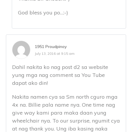
God bless you po…:-)
1951 Proudpinoy
July 13, 2016 at 9:15 am
Dahil nakita ko nag post d2 sa website
yung mga nag comment sa You Tube
dapat ako din!
Nakita namen cya sa Sm north cguro mga
4x na. Billie pala name nya. One time nag
give way kami para maka daan yung
wheelchair nya. To our surprise, ngumit cya
at nag thank you. Ung iba kasing naka