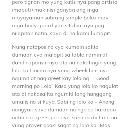
pero tignan mo yung kutis nya pang artista
(maputi+makinis) ganyan ang mga
mayayaman sobrang simple baka may
mga body guard yan sitahin tayo pag
nilapitan natin. Kaya di na kami lumapit.
Nung natapos na cya kumain sakto
dumaan cya malapit sa table namin at
dahil napansin nya ata na nakatingin yung
lola ko hininto nya yung wheelchair nya
ngumit at nag greet kay lola ng – “Good
morning po Lola” Kaso yung lola ko nagulat
ata di nakasalita ngumiti lang hanggang
umalis na si kuya. Sabi ng lolo ko – Anong
nangyari sayo dumaan na nga sa harapan
natin nag greet pa sayo, sana inabot mo na
yung prayer book! sagot ng lola ko- Mas