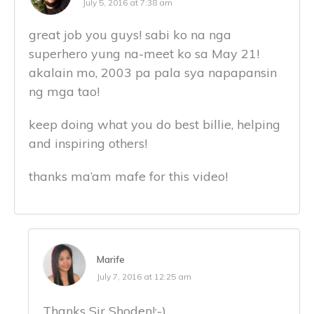
July 5, 2016 at 7:38 am
great job you guys! sabi ko na nga
superhero yung na-meet ko sa May 21!
akalain mo, 2003 pa pala sya napapansin
ng mga tao!
keep doing what you do best billie, helping
and inspiring others!
thanks ma’am mafe for this video!
Marife
July 7, 2016 at 12:25 am
Thanks Sir Shoden!:-)